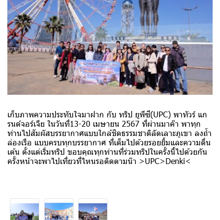
เก็บภาพความประทับใจมาฝาก กับ ทริป ยูพีซี(UPC) พาทัวร์ แก
รนด์จอร์เจีย ในวันที่13-20 เมษายน 2567 ที่ผ่านมาค๊า พาทุก
ท่านไปสัมผัสบรรยากาศแบบใกล้ชิดธรรมชาติลัดเลาะภูเขา ลงถ้ำ
ล่องเรือ แบบครบทุกบรรยากาศ ที่เต็มไปด้วยรอยยิ้มและความตื่น
เต้น ตั้งแต่เริ่มทริป ขอบคุณทุกท่านที่ร่วมทริปในครั้งนี้ไปด้วยกัน
ครั้งหน้าจะพาไปเที่ยวที่ไหนรอติดตามน๊า >UPC>Denki<