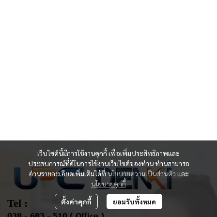
Tel :
038 - 683 - 510 ( Office )
เว็บไซต์นี้มีการใช้งานคุกกี้ เพื่อเพิ่มประสิทธิภาพและ
ประสบการณ์ที่ดีในการใช้งานเว็บไซต์ของท่าน ท่านสามารถ
086 - 337 - 9879 ( คุณกองทิพย์ )
อ่านรายละเอียดเพิ่มเติมได้ที่
นโยบายความเป็นส่วนตัว
และ
083 - 091 - 5657 ( คุณสุขุม )
นโยบายคุกกี้
Email :
ตั้งค่าคุกกี้
ยอมรับทั้งหมด
Support@uproduction.co.th